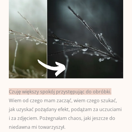
Czuję większy spokój przystępując do obróbki.
Wiem od czego mam zacząć, wiem czego szukać,
jak uzyskać pożądany efekt, podążam za uczuciami
i za zdjęciem. Pożegnałam chaos, jaki jeszcze do
niedawna mi towarzyszył.