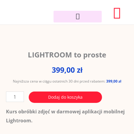
Przejdź
Wó
do
treści
STRONA GŁÓWNA
LIGHTROOM to proste
399,00
zł
Najniższa cena w ciągu ostatnich 30 dni przed rabatem:
399,00
zł
ilość
Dodaj do koszyka
LIGHTROOM
Kurs obróbki zdjęć w darmowej aplikacji mobilnej
to
Lightroom.
proste