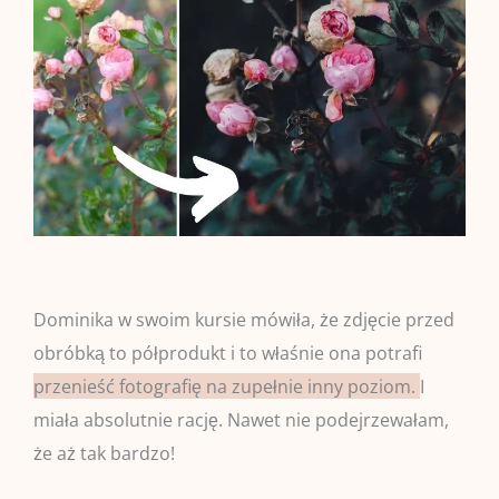
Dominika w swoim kursie mówiła, że zdjęcie przed
obróbką to półprodukt i to właśnie ona potrafi
przenieść fotografię na zupełnie inny poziom.
I
miała absolutnie rację. Nawet nie podejrzewałam,
że aż tak bardzo!