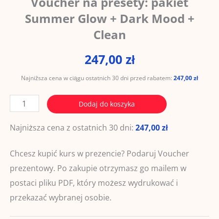
Voucher na presety: pakiet
Summer Glow + Dark Mood +
Clean
247,00
zł
Najniższa cena w ciągu ostatnich 30 dni przed rabatem:
247,00
zł
ilość
Dodaj do koszyka
Voucher
Najniższa cena z ostatnich 30 dni:
247,00
zł
na
presety:
Chcesz kupić kurs w prezencie? Podaruj Voucher
pakiet
prezentowy. Po zakupie otrzymasz go mailem w
Summer
postaci pliku PDF, który możesz wydrukować i
Glow
przekazać wybranej osobie.
+
Dark